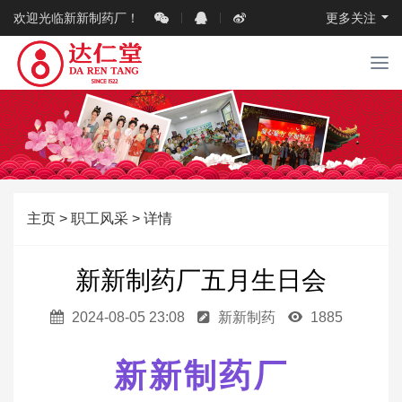
欢迎光临新新制药厂！
更多关注
T
o
g
g
l
e
n
a
主页
>
职工风采
> 详情
v
i
g
新新制药厂五月生日会
a
t
2024-08-05 23:08
新新制药
1885
i
o
n
新新制药厂